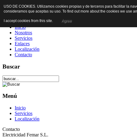
USO DE COOKIES. Utilizamos cookies propias y de terceros para facilitar la nav
consideramos que aceptas su uso. To find out more about the cookies we use an
I accept cookies from this site.
Agree
Inicio
Nosotros
Servicios
Enlaces
Localización
Contacto
Buscar
Menú
Inicio
Servicios
Localización
Contacto
Electricidad Femar S.L.