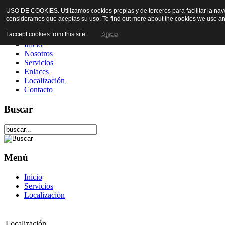
USO DE COOKIES. Utilizamos cookies propias y de terceros para facilitar la nav
consideramos que aceptas su uso. To find out more about the cookies we use an
I accept cookies from this site.
Agree
Inicio
Nosotros
Servicios
Enlaces
Localización
Contacto
Buscar
Menú
Inicio
Servicios
Localización
Localización